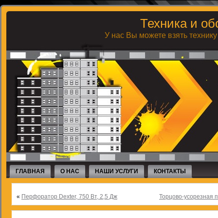
Техника и об
У нас Вы можете взять технику
ГЛАВНАЯ
О НАС
НАШИ УСЛУГИ
КОНТАКТЫ
«
Перфоратор Dexter, 750 Вт, 2,5 Дж
Торцово-усорезная п